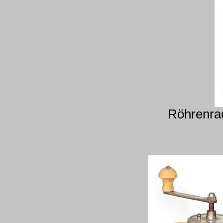
Röhrenrad