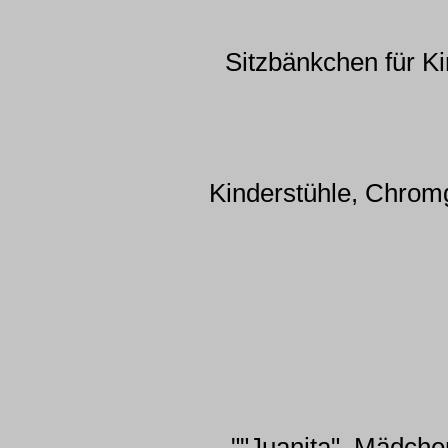
Sitzbänkchen für Ki
Kinderstühle, Chromg
""Juanita". Mädche