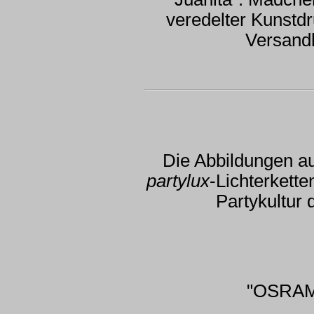
veredelter Kunstd
Versand
Die Abbildungen a
partylux
-Lichterkett
Partykultur
"OSRAM 