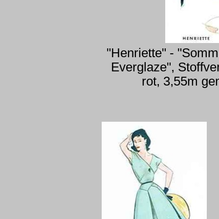
"Henriette" - "Somme
Everglaze", Stoffv
rot, 3,55m ge