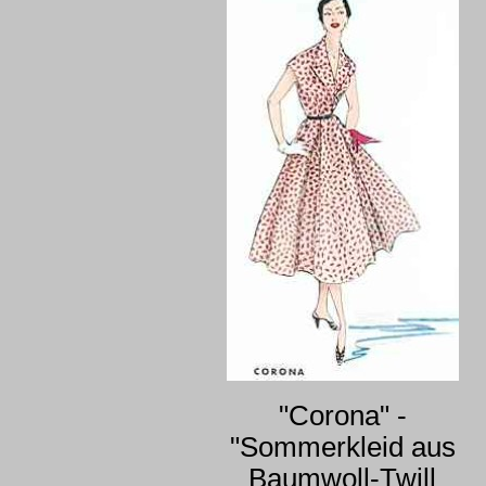
"Corona" -
"Sommerkleid aus
Baumwoll-Twill