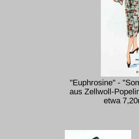
"Euphrosine" - "So
aus Zellwoll-Popeli
etwa 7,20