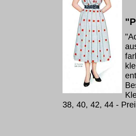
"P
"A
au
fa
kl
en
Bes
Kl
38, 40, 42, 44 - Pr