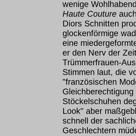
wenige Wohlhabende
Haute Couture
auch
Diors Schnitten pr
glockenförmige wad
eine miedergeformte
er den Nerv der Ze
Trümmerfrauen-Auss
Stimmen laut, die 
"französischen Mode
Gleichberechtigung
Stöckelschuhen degr
Look" aber maßgebli
schnell der sachli
Geschlechtern müde 