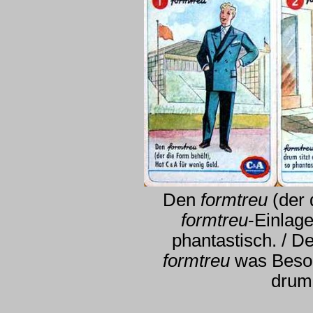
Den
formtreu
(der 
formtreu
-Einlage
phantastisch. / D
formtreu
was Beson
drum 