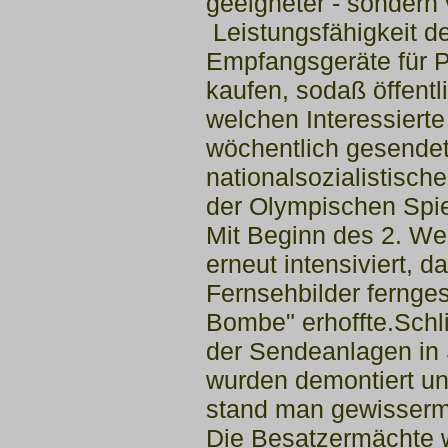
geeigneter - sondern
Leistungsfähigkeit d
Empfangsgeräte für Pr
kaufen,
sodaß öffentl
welchen Interessiert
wöchentlich gesende
nationalsozialistisch
der Olympischen Spie
Mit Beginn des 2. W
erneut
intensiviert, 
Fernsehbilder
fernge
Bombe" erhoffte.
Schl
der Sendeanlagen in
wurden demontiert un
stand man gewisserm
Die Besatzermächte w