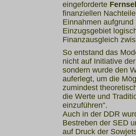
eingeforderte
Fernse
finanziellen
Nachteile
Einnahmen aufgrund
Einzugsgebiet logisc
Finanzausgleich zwi
So entstand das Model
nicht auf
Initiative de
sondern wurde den
W
auferlegt, um die Mög
zumindest theoretisc
die Werte und Traditi
einzuführen".
Auch in der DDR wurd
Bestreben
der SED un
auf Druck der Sowjet