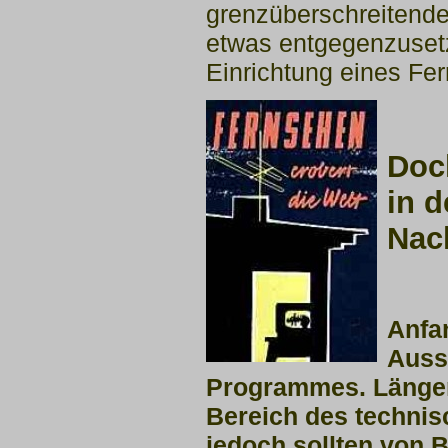
grenzüberschreitend
etwas entgegenzuse
Einrichtung eines Fe
Doc
in 
Nac
Anfa
Auss
Programmes. Länger
Bereich des technis
jedoch sollten von 