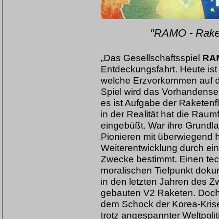
"RAMO - Rake
„Das Gesellschaftsspiel
RA
Entdeckungsfahrt. Heute is
welche Erzvorkommen auf de
Spiel wird das Vorhanden
es ist Aufgabe der Raketenf
in der Realität hat die Raum
eingebüßt. War ihre Grundl
Pionieren mit überwiegend h
Weiterentwicklung durch eine
Zwecke bestimmt. Einen te
moralischen Tiefpunkt dok
in den letzten Jahren des Z
gebauten V2 Raketen. Doch
dem Schock der Korea-Krise
trotz angespannter Weltpoli