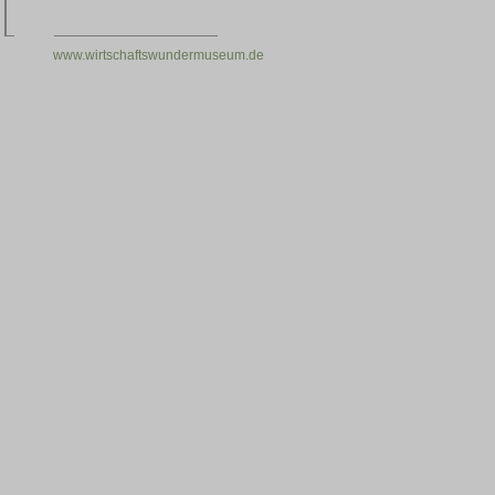
www.wirtschaftswundermuseum.de