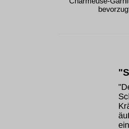
Charmeuse-Garnitu
bevorzugt
"S
"D
Sc
Kr
äu
ei