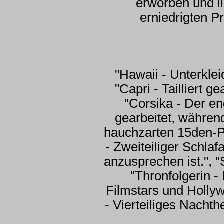
erworben und li
erniedrigten P
"Hawaii - Unterkle
"Capri - Tailliert 
"Corsika - Der en
gearbeitet, währen
hauchzarten 15den-Per
- Zweiteiliger Schla
anzusprechen ist.", 
"Thronfolgerin -
Filmstars und Holly
- Vierteiliges Nacht