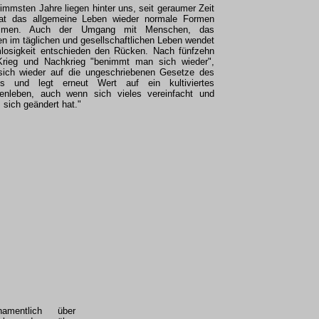
limmsten Jahre liegen hinter uns, seit geraumer Zeit
at das allgemeine Leben wieder normale Formen
mmen. Auch der Umgang mit Menschen, das
 im täglichen und gesellschaftlichen Leben wendet
losigkeit entschieden den Rücken. Nach fünfzehn
Krieg und Nachkrieg "benimmt man sich wieder",
sich wieder auf die ungeschriebenen Gesetze des
ns und legt erneut Wert auf ein kultiviertes
nleben, auch wenn sich vieles vereinfacht und
sich geändert hat."
mentlich über