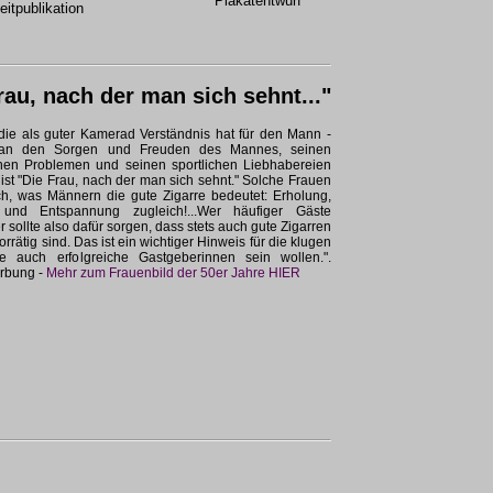
Plakatentwurf
eitpublikation
rau, nach der man sich sehnt..."
 die als guter Kamerad Verständnis hat für den Mann -
an den Sorgen und Freuden des Mannes, seinen
chen Problemen und seinen sportlichen Liebhabereien
e ist "Die Frau, nach der man sich sehnt." Solche Frauen
h, was Männern die gute Zigarre bedeutet: Erholung,
und Entspannung zugleich!...Wer häufiger Gäste
er sollte also dafür sorgen, dass stets auch gute Zigarren
rrätig sind. Das ist ein wichtiger Hinweis für die klugen
e auch erfolgreiche Gastgeberinnen sein wollen.".
rbung -
Mehr zum Frauenbild der 50er Jahre HIER