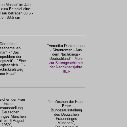
alen Masse" im Jahr
 zum Beispiel eine
 Frau betragen 83,5 -
,8 - 88,5 cm
Der intime
"Veronika Dankeschön
esabenteuer-
- Sittenroman - Aus
man" - "Das
dem Nachkriegs-
enproblem der
Deutschland" -
Mehr
egszeit" - "Eine
zur Sittengeschichte
rgisst sich..." -
der Nachkriegsjahre
Schicksalsweg
HIER
iner Frau!"
ichen der Frau
"Im Zeichen der Frau -
- Erste
Erste
esausstellung
Bundesausstellung
s Deutschen
des Deutschen
ringes München
Frauenringes
uli bis 6.August
München",
1950",