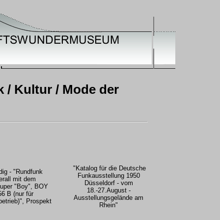
k / Kultur / Mode der
"Katalog für die Deutsche
dig - "Rundfunk
Funkausstellung 1950
erall mit dem
Düsseldorf - vom
uper "Boy", BOY
18.-27.August -
56 B (nur für
Ausstellungsgelände am
betrieb)", Prospekt
Rhein"