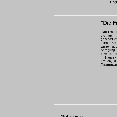
Begl
"Die F
"Die Frau,
die auch 
geschäftli
teihat - Si
wissen auc
Anregung 
bewirtet, d
im Hause vo
Frauen, di
Zigarrenwe
"Berlins einzige