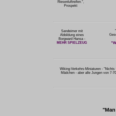
Riesenluftreifen.",
Prospekt
Sandeimer mit
Gese
Abbildung eines
Borgward Hansa -
MEHR SPIELZEUG
"W
Wiking-Verkehrs-Miniaturen - "Nichts 
Mädchen - aber alle Jungen von 7-70
"Man