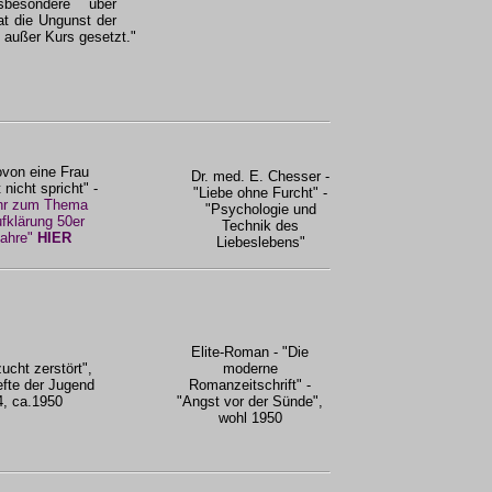
nsbesondere über
at die Ungunst der
 außer Kurs gesetzt."
von eine Frau
Dr. med. E. Chesser -
 nicht spricht" -
"Liebe ohne Furcht" -
r zum Thema
"Psychologie und
fklärung 50er
Technik des
ahre"
HIER
Liebeslebens"
Elite-Roman - "Die
cht zerstört",
moderne
efte der Jugend
Romanzeitschrift" -
4, ca.1950
"Angst vor der Sünde",
wohl 1950