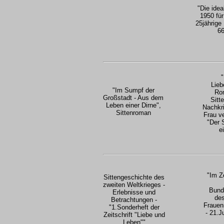
"Die ide
1950 für
25jährige
66
"
Lieb
"Im Sumpf der
Ro
Großstadt - Aus dem
Sitt
Leben einer Dirne",
Nachkri
Sittenroman
Frau ve
"Der 
e
"Im Ze
Sittengeschichte des
zweiten Weltkrieges -
Bund
Erlebnisse und
de
Betrachtungen -
Frauen
"1.Sonderheft der
- 21.J
Zeitschrift "Liebe und
Leben""