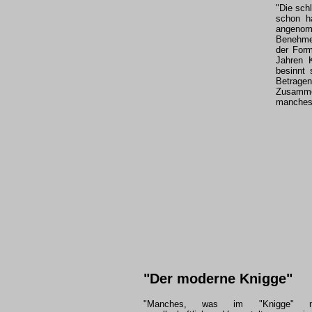
"Die sch
schon h
angeno
Benehmen
der Form
Jahren 
besinnt 
Betrage
Zusamme
manches 
"Der moderne Knigge"
"Manches, was im "Knigge" na