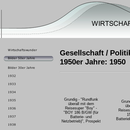
Gesellschaft / Politi
1950er Jahre: 1950
Grundig - "Rundfunk
Grun
überall mit dem
üb
Reisesuper "Boy" -
Reises
"BOY 186 B/GW (für
1
Batterie- und
Batterie
Netzbetrieb)", Prospekt