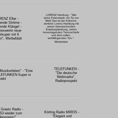
LORENZ Hamburg - "Wie
seine Patenstadt: ein Tor zur
ENZ Elbe -
Welt! Das ist der hübsche,
gende Ströme -
zierliche Lorenz Hamburg mit
ende Klänge! -
seiner überraschenden
Empfangsleistung, seiner
reiswerte neue
hervorragenden Trennschärfe
elsuper mit 6
und dem vollen,
n", Werbeblatt
wohlklingenden Ton.",
Werbeblatt
TELEFUNKEN -
usikerleben" - "Eine
"Die deutsche
TELEFUNKEN-Super in
Weltmarke",
pekt
Radioprospekt
 Graetz Radio -
Körting Radio MIROS -
53 wieder zum
"Elegant und
denspreis!",