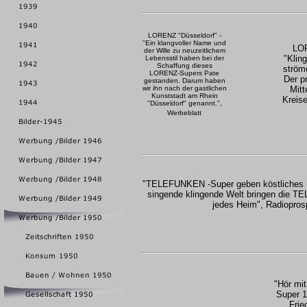
LORENZ "Düsseldorf" -
"Ein klangvoller Name und
LOR
der Wille zu neuzeitlichem
"Klin
Lebensstil haben bei der
Schaffung dieses
ström
LORENZ-Supers Pate
Der p
gestanden. Darum haben
wir ihn nach der gastlichen
Mitt
Kunststadt am Rhein
Kreise
"Düsseldorf" genannt.",
Werbeblatt
"TELEFUNKEN -Super geben köstliches M
singende klingende Welt bringen die 
jedes Heim", Radiopros
"Hör mit
Super 1
Frie