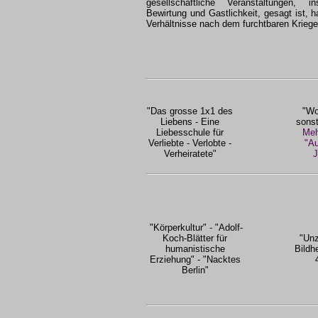
gesellschaftliche Veranstaltungen, i
Bewirtung und Gastlichkeit, gesagt ist, h
Verhältnisse nach dem furchtbaren Kriege
"Das grosse 1x1 des
"Wo
Liebens - Eine
sonst
Liebesschule für
Meh
Verliebte - Verlobte -
"Au
Verheiratete"
J
"Körperkultur" - "Adolf-
Koch-Blätter für
"Unzu
humanistische
Bildh
Erziehung" - "Nacktes
Berlin"