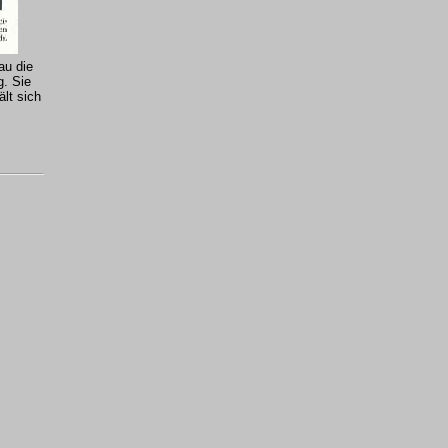
au die
g. Sie
ält sich