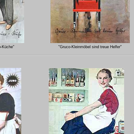
o-Küche"
"Gruco-Kleinmöbel sind treue Helfer"