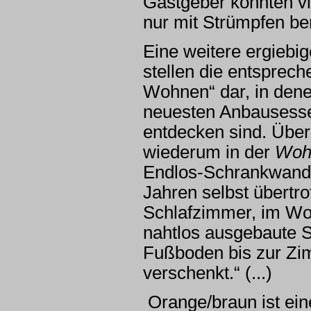
Gastgeber könnten vie
nur mit Strümpfen be
Eine weitere ergiebi
stellen die entsprec
Wohnen“ dar, in denen
neuesten Anbausessel
entdecken sind. Über
wiederum in der
Wohn
Endlos-Schrankwand“ 
Jahren selbst übert
Schlafzimmer, im Wo
nahtlos ausgebaute
Fußboden bis zur Zim
verschenkt.“ (...)
Orange/braun ist ein