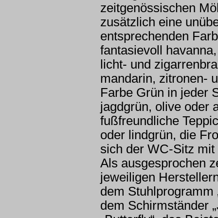
zeitgenössischen Möb
zusätzlich eine unüb
entsprechenden Farb
fantasievoll havanna, 
licht- und zigarrenb
mandarin, zitronen- un
Farbe Grün in jeder 
jagdgrün, olive oder
fußfreundliche Teppich
oder lindgrün, die F
sich der WC-Sitz mit
Als ausgesprochen ze
jeweiligen Herstelle
dem Stuhlprogramm „P
dem Schirmständer „J