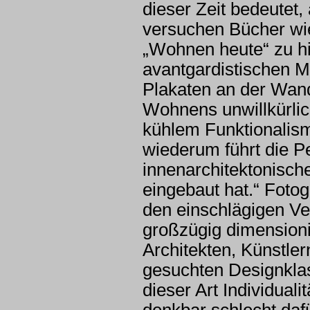
dieser Zeit bedeutet
versuchen Bücher wi
„Wohnen heute“ zu hi
avantgardistischen Mö
Plakaten an der Wand
Wohnens unwillkürlic
kühlem Funktionalism
wiederum führt die P
innenarchitektonisch
eingebaut hat.“ Fotog
den einschlägigen Ve
großzügig dimensionie
Architekten, Künstler
gesuchten Designklas
dieser Art Individuali
denkbar schlecht dafü