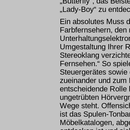
„Butterfly“, das Bei
„Lady-Boy“ zu entde
Ein absolutes Muss d
Farbfernsehern, den 
Unterhaltungselektro
Umgestaltung Ihrer R
Stereoklang verzicht
Fernsehen.“ So spiel
Steuergerätes sowie 
zueinander und zum H
entscheidende Rolle 
ungetrübten Hörvergn
Wege steht. Offensich
ist das Spulen-Tonba
Möbelkatalogen, abg