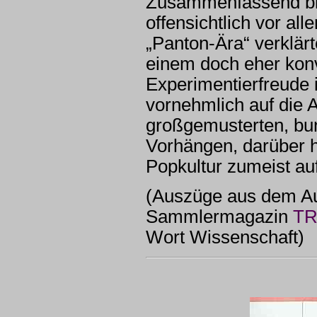
Zusammenfassend blei
offensichtlich vor al
„Panton-Ära“ verklär
einem doch eher kon
Experimentierfreude 
vornehmlich auf die 
großgemusterten, bunt
Vorhängen, darüber 
Popkultur zumeist au
(Auszüge aus dem Au
Sammlermagazin
T
Wort Wissenschaft)