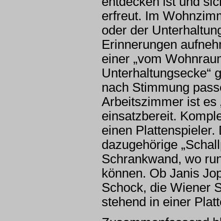
entdecken ist und si
erfreut. Im Wohnzimm
oder der Unterhaltu
Erinnerungen aufneh
einer „vom Wohnrau
Unterhaltungsecke“ gi
nach Stimmung pass
Arbeitszimmer ist es
einsatzbereit. Komple
einen Plattenspieler.
dazugehörige „Schallp
Schrankwand, wo run
können. Ob Janis Jop
Schock, die Wiener S
stehend in einer Platt