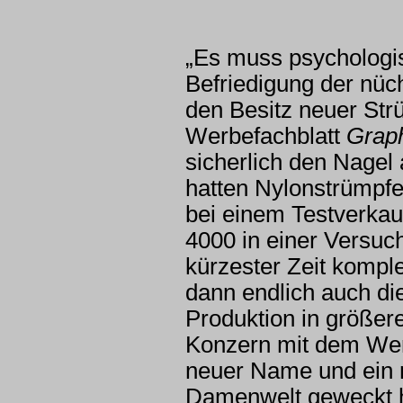
„Es muss psychologis
Befriedigung der nü
den Besitz neuer St
Werbefachblatt
Grap
sicherlich den Nagel 
hatten Nylonstrümpfe
bei einem Testverkau
4000 in einer Versuc
kürzester Zeit kompl
dann endlich auch di
Produktion in größ
Konzern mit dem Wer
neuer Name und ein n
Damenwelt geweckt h