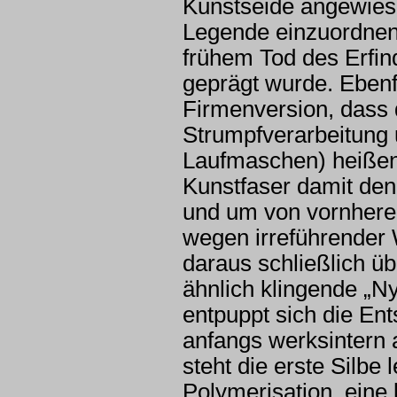
Kunstseide angewiesen
Legende einzuordnen,
frühem Tod des Erfin
geprägt wurde. Ebenfal
Firmenversion, dass 
Strumpfverarbeitung u
Laufmaschen) heißen 
Kunstfaser damit den
und um von vornherei
wegen irreführender
daraus schließlich ü
ähnlich klingende „N
entpuppt sich die En
anfangs werksintern 
steht die erste Silbe
Polymerisation, eine 